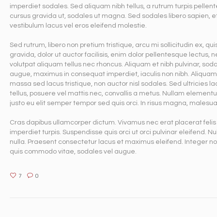
imperdiet sodales. Sed aliquam nibh tellus, a rutrum turpis pellente
cursus gravida ut, sodales ut magna. Sed sodales libero sapien, e
vestibulum lacus vel eros eleifend molestie.
Sed rutrum, libero non pretium tristique, arcu mi sollicitudin ex, qui
gravida, dolor ut auctor facilisis, enim dolor pellentesque lectus, n
volutpat aliquam tellus nec rhoncus. Aliquam et nibh pulvinar, so
augue, maximus in consequat imperdiet, iaculis non nibh. Aliquam 
massa sed lacus tristique, non auctor nisl sodales. Sed ultricies lacus
tellus, posuere vel mattis nec, convallis a metus. Nullam elementum
justo eu elit semper tempor sed quis orci. In risus magna, malesua
Cras dapibus ullamcorper dictum. Vivamus nec erat placerat felis sc
imperdiet turpis. Suspendisse quis orci ut orci pulvinar eleifend. N
nulla. Praesent consectetur lacus et maximus eleifend. Integer non
quis commodo vitae, sodales vel augue.
7
0