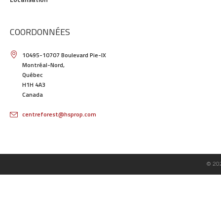
COORDONNÉES
10495-10707 Boulevard Pie-IX
Montréal-Nord,
Québec
H1H 4A3
Canada
centreforest@hsprop.com
© 20