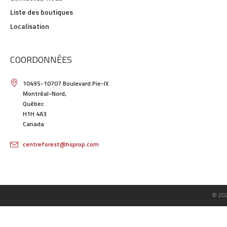
Liste des boutiques
Localisation
COORDONNÉES
10495-10707 Boulevard Pie-IX
Montréal-Nord,
Québec
H1H 4A3
Canada
centreforest@hsprop.com
© 20