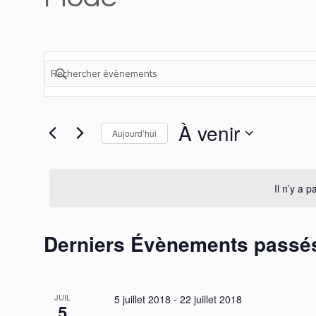
RECHERCHE
Saisir
ET
mot-
NAVIGATION
clé.
Rechercher
DE
À venir
Évènements
Aujourd’hui
VUES
par
Sélectionnez
mot-
ÉVÈNEMENTS
une
clé.
date.
Il n’y a 
Derniers Évènements passé
JUIL
5 juillet 2018
-
22 juillet 2018
5