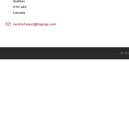
Québec
H1H 4A3
Canada
centreforest@hsprop.com
© 20