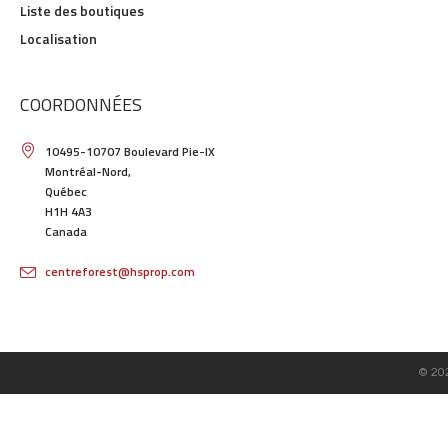
Liste des boutiques
Localisation
COORDONNÉES
10495-10707 Boulevard Pie-IX
Montréal-Nord,
Québec
H1H 4A3
Canada
centreforest@hsprop.com
© 20