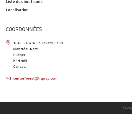
Liste des boutiques
Localisation
COORDONNÉES
10495-10707 Boulevard Pie-IX
Montréal-Nord,
Québec
H1H 4A3
Canada
centreforest@hsprop.com
© 20